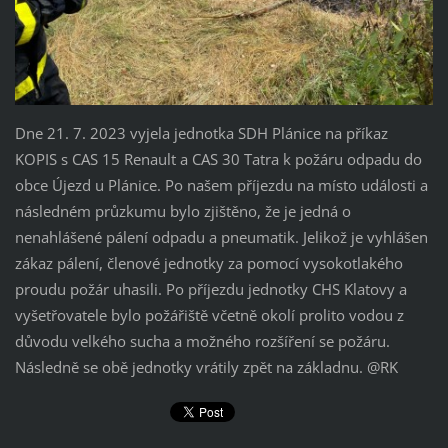
Dne 21. 7. 2023 vyjela jednotka SDH Plánice na příkaz
KOPIS s CAS 15 Renault a CAS 30 Tatra k požáru odpadu do
obce Újezd u Plánice. Po našem příjezdu na místo události a
následném průzkumu bylo zjištěno, že je jedná o
nenahlášené pálení odpadu a pneumatik. Jelikož je vyhlášen
zákaz pálení, členové jednotky za pomocí vysokotlakého
proudu požár uhasili. Po příjezdu jednotky CHS Klatovy a
vyšetřovatele bylo požářiště včetně okolí prolito vodou z
důvodu velkého sucha a možného rozšíření se požáru.
Následně se obě jednotky vrátily zpět na základnu. @RK